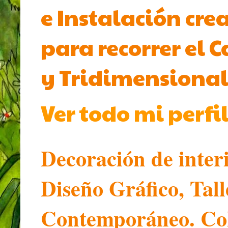
e Instalación cre
para recorrer el 
y Tridimensional
Ver todo mi perfi
Decoración de inter
Diseño Gráfico, Tal
Contemporáneo. Col