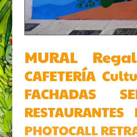
MURAL
Rega
CAFETERÍA
Cult
FACHADAS
SE
RESTAURANTES
PHOTOCALL
RETR