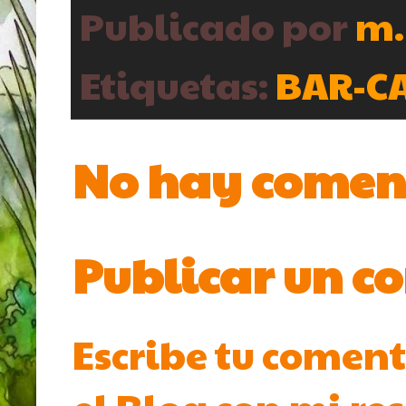
Publicado por
m.
Etiquetas:
BAR-C
No hay comen
Publicar un c
Escribe tu coment