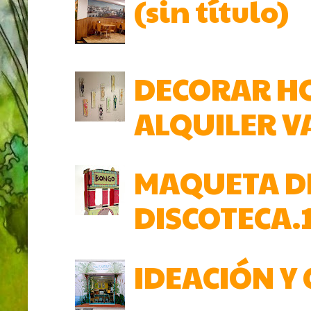
(sin título)
DECORAR HO
ALQUILER V
MAQUETA DE
DISCOTECA.
IDEACIÓN Y