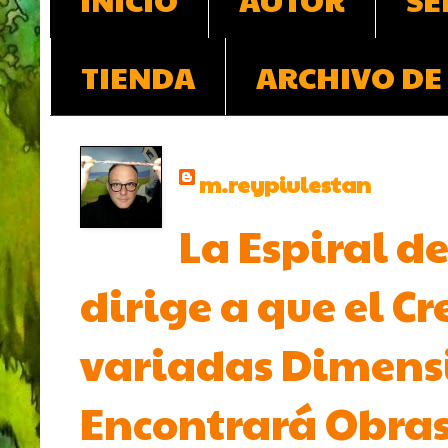
TIENDA
ARCHIVO DE
m.reypiulestan
La Espiral de
dirige a que el Cr
variadas Dimensio
Encontrará Obras 