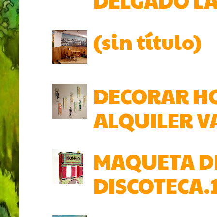
DELGADO L
(sin título)
DECORAR HO
ALQUILER V
MAQUETA DE
DISCOTECA.