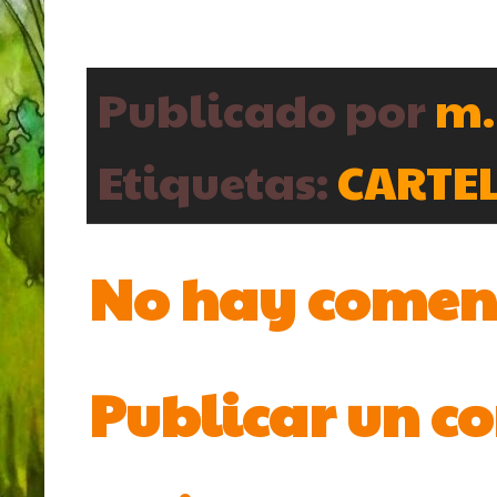
Publicado por
m.
Etiquetas:
CARTE
No hay comen
Publicar un c