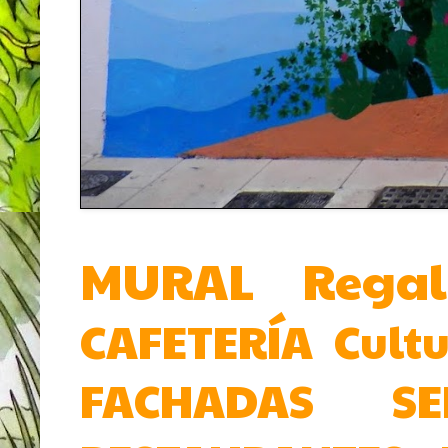
MURAL
Rega
CAFETERÍA
Cult
FACHADAS
SE