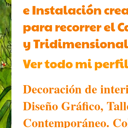
e Instalación cre
para recorrer el 
y Tridimensional
Ver todo mi perfi
Decoración de inter
Diseño Gráfico, Tal
Contemporáneo. Col