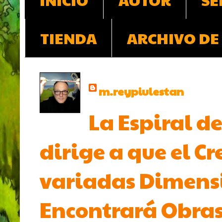
TIENDA
ARCHIVO DE
m.reypiulestan
La Espiral de
dirige a que el Cr
variadas Dimensio
Encontrará Obras 