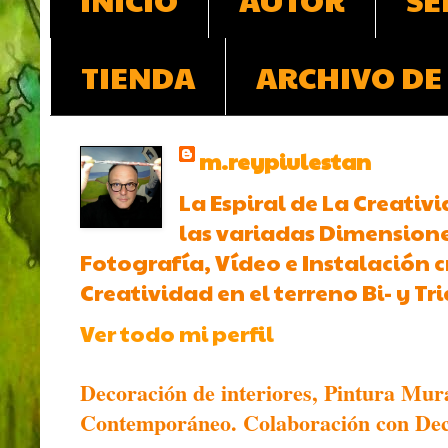
TIENDA
ARCHIVO DE
m.reypiulestan
La Espiral de La Creativi
las variadas Dimensiones
Fotografía, Vídeo e Instalación c
Creatividad en el terreno Bi- y T
Ver todo mi perfil
Decoración de interiores, Pintura Mur
Contemporáneo. Colaboración con Deco