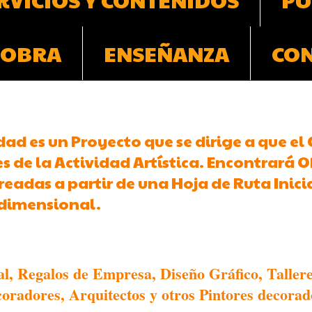
 OBRA
ENSEÑANZA
CO
dad es un Proyecto que se dirige a que el
 de la Actividad Artística. Encontrará Ob
readas a partir de una Hoja de Ruta Inici
ridimensional.
al, Regalos de Empresa, Diseño Gráfico, Tallere
radores, Arquitectos y otros Pintores decorad