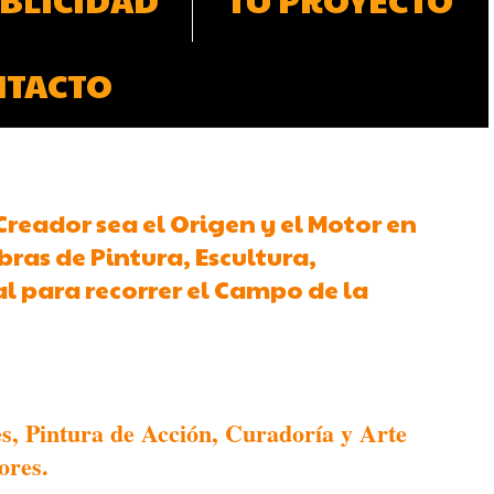
NTACTO
 Creador sea el Origen y el Motor en
ras de Pintura, Escultura,
al para recorrer el Campo de la
s, Pintura de Acción, Curadoría y Arte
ores.