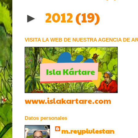
2012
(19)
►
VISITA LA WEB DE NUESTRA AGENCIA DE A
www.islakartare.com
Datos personales
m.reypiulestan