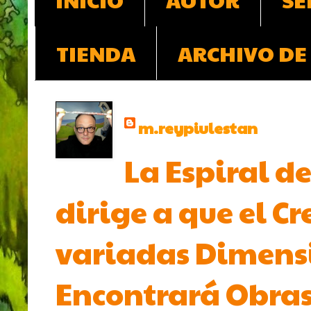
TIENDA
ARCHIVO DE
m.reypiulestan
La Espiral de
dirige a que el Cr
variadas Dimensio
Encontrará Obras 