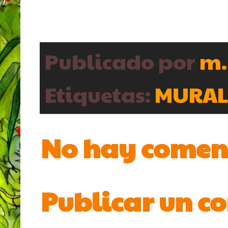
Publicado por
m.
Etiquetas:
MURA
No hay comen
Publicar un c