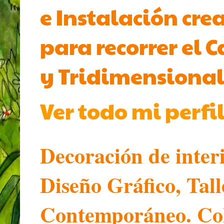
e Instalación cre
para recorrer el 
y Tridimensional
Ver todo mi perfi
Decoración de inter
Diseño Gráfico, Tal
Contemporáneo. Col