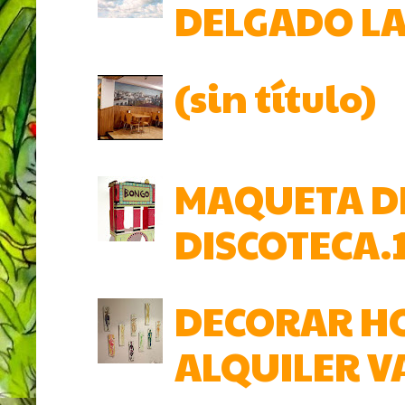
DELGADO L
(sin título)
MAQUETA DE
DISCOTECA.
DECORAR HO
ALQUILER V